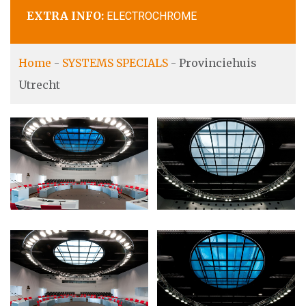
EXTRA INFO:
ELECTROCHROME
Home
-
SYSTEMS SPECIALS
-
Provinciehuis
Utrecht