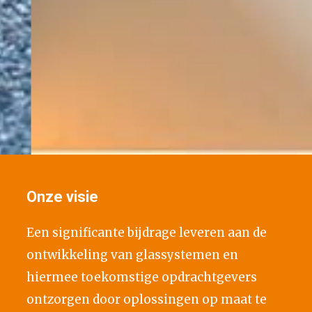
Onze visie
Een significante bijdrage leveren aan de
ontwikkeling van glassystemen en
hiermee toekomstige opdrachtgevers
ontzorgen door oplossingen op maat te