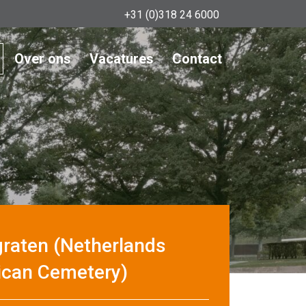
+31 (0)318 24 6000
Over ons
Vacatures
Contact
aten (Netherlands
can Cemetery)