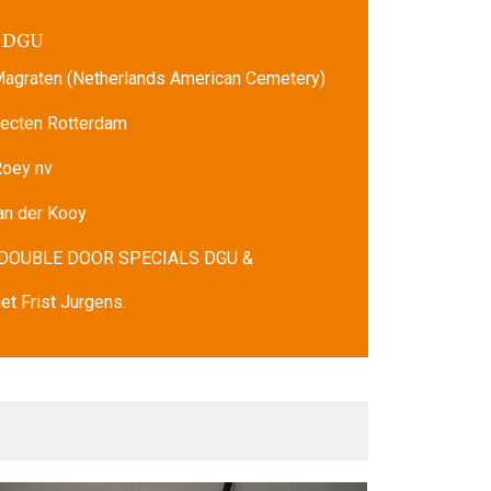
 DGU
Magraten (Netherlands American Cemetery)
tecten Rotterdam
Roey nv
van der Kooy
 DOUBLE DOOR SPECIALS DGU &
et Frist Jurgens.