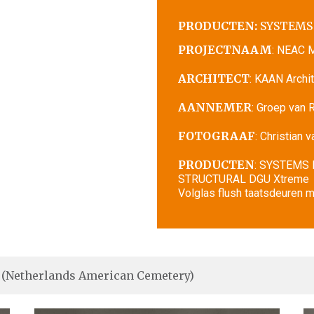
PRODUCTEN:
SYSTEMS
PROJECTNAAM
: NEAC 
ARCHITECT
: KAAN Archi
AANNEMER
: Groep van 
FOTOGRAAF
: Christian 
PRODUCTEN
: SYSTEMS
STRUCTURAL DGU Xtreme
Volglas flush taatsdeuren m
(Netherlands American Cemetery)