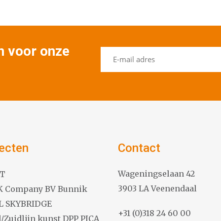
in voor onze
ecten
Contact
Wageningselaan 42
 T
3903 LA Veenendaal
K Company BV Bunnik
L SKYBRIDGE
+31 (0)318 24 60 00
/Zuidlijn kunst DPP PICA